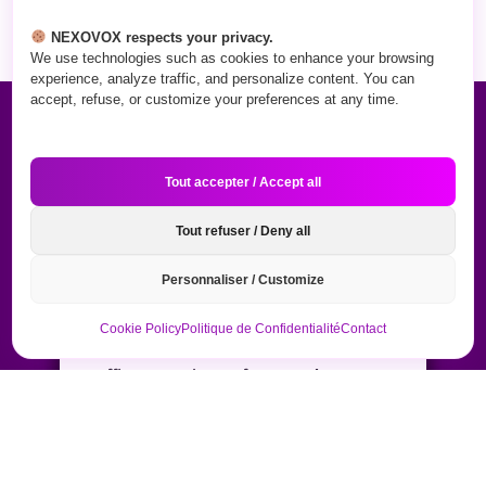
DÉCOUVREZ NEXOVOX
NEXOVOX respects your privacy.
We use technologies such as cookies to enhance your browsing
experience, analyze traffic, and personalize content. You can
accept, refuse, or customize your preferences at any time.
Ce Qu'on Fait
Tout accepter / Accept all
Tout refuser / Deny all
Conception De Sites
Personnaliser / Customize
Web Qui Vendent
Cookie Policy
Politique de Confidentialité
Contact
On crée des sites modernes et
efficaces qui vous font paraître
professionnel et qui amènent
plus de clients.