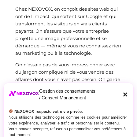
Chez NEXOVOX, on conçoit des sites web qui
ont de l’impact, qui sortent sur Google et qui
transforment les visiteurs en vrais clients
payants. On s’assure que votre entreprise
projette une image professionnelle et se
démarque — même si vous ne connaissez rien
au marketing ou à la technologie.
On n’essaie pas de vous impressionner avec
du jargon compliqué ni de vous vendre des
affaires dont vous n’avez pas besoin. On garde
ça simple, honnête, et concentré sur une seule
Gestion des consentements
chose :
vous donner des résultats.
/ Consent Management
Avec NEXOVOX à vos côtés, vous allez enfin
NEXOVOX respecte votre vie privée.
être fier de votre présence en ligne — et voir la
Nous utilisons des technologies comme les cookies pour améliorer
différence dans vos ventes.
votre expérience, analyser le trafic et personnaliser le contenu.
Vous pouvez accepter, refuser ou personnaliser vos préférences à
tout moment.